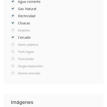
Agua corriente
Gas Natural
Electricidad
Cloacas
Esquina
Cercado
Alum. público
Perf. Agua
Forestado
Riego Aspersión
Barrio cerrado
Imágenes