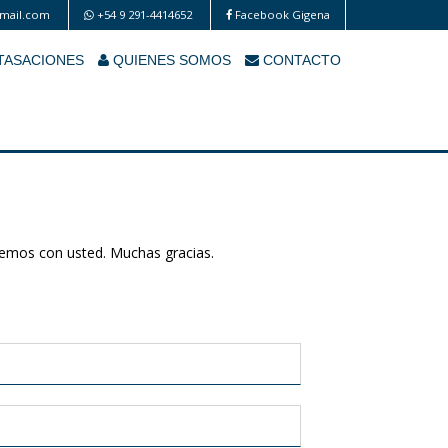
mail.com
+54 9 291-4414652
Facebook Gigena
TASACIONES
QUIENES SOMOS
CONTACTO
aremos con usted. Muchas gracias.